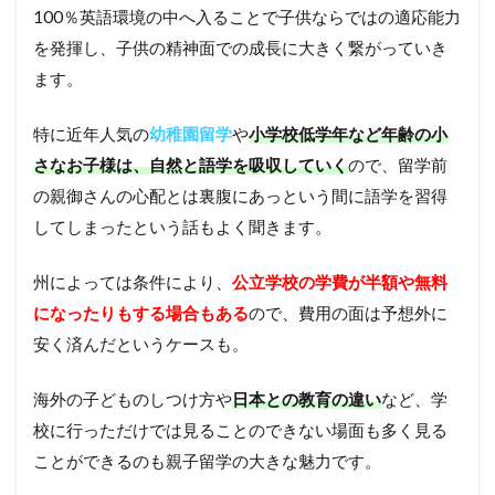
100％英語環境の中へ入ることで子供ならではの適応能力
を発揮し、子供の精神面での成長に大きく繋がっていき
ます。
特に近年人気の
幼稚園留学
や
小学校低学年など年齢の小
さなお子様は、自然と語学を吸収していく
ので、留学前
の親御さんの心配とは裏腹にあっという間に語学を習得
してしまったという話もよく聞きます。
州によっては条件により、
公立学校の学費が半額や無料
になったりもする場合もある
ので、費用の面は予想外に
安く済んだというケースも。
海外の子どものしつけ方や
日本との教育の違い
など、学
校に行っただけでは見ることのできない場面も多く見る
ことができるのも親子留学の大きな魅力です。