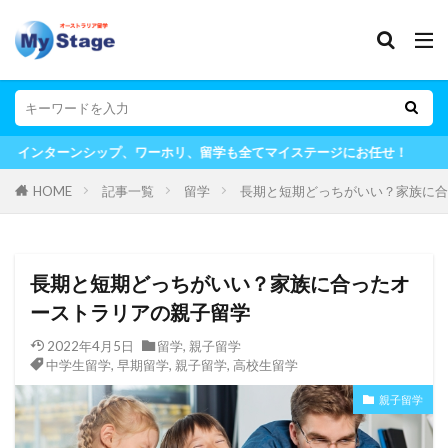
ワーホリ、留学も全てマイステージにお任せ！
HOME
記事一覧
留学
長期と短期どっちがいい？家族に合
長期と短期どっちがいい？家族に合ったオ
ーストラリアの親子留学
2022年4月5日
留学
,
親子留学
中学生留学
,
早期留学
,
親子留学
,
高校生留学
親子留学