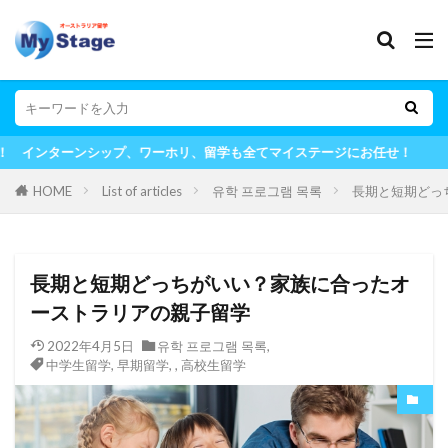
ワーホリ、留学も全てマイステージにお任せ！
HOME
List of articles
유학 프로그램 목록
長期と短期どっ
長期と短期どっちがいい？家族に合ったオ
ーストラリアの親子留学
2022年4月5日
유학 프로그램 목록
,
中学生留学
,
早期留学
,
,
高校生留学