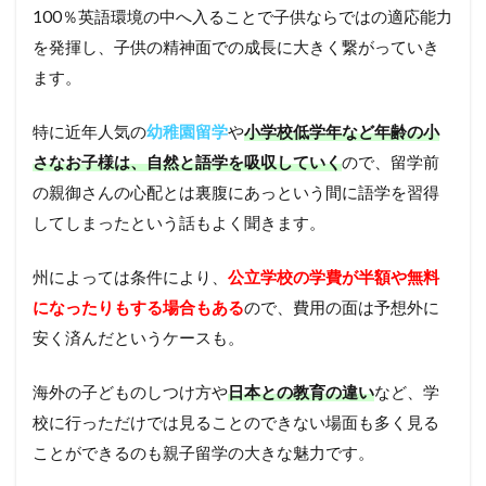
100％英語環境の中へ入ることで子供ならではの適応能力
を発揮し、子供の精神面での成長に大きく繋がっていき
ます。
特に近年人気の
幼稚園留学
や
小学校低学年など年齢の小
さなお子様は、自然と語学を吸収していく
ので、留学前
の親御さんの心配とは裏腹にあっという間に語学を習得
してしまったという話もよく聞きます。
州によっては条件により、
公立学校の学費が半額や無料
になったりもする場合もある
ので、費用の面は予想外に
安く済んだというケースも。
海外の子どものしつけ方や
日本との教育の違い
など、学
校に行っただけでは見ることのできない場面も多く見る
ことができるのも親子留学の大きな魅力です。