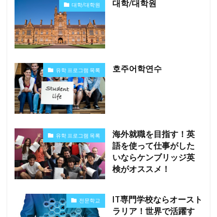
대학/대학원
대학/대학원
호주어학연수
유학 프로그램 목록
海外就職を目指す！英
유학 프로그램 목록
語を使って仕事がした
いならケンブリッジ英
検がオススメ！
IT専門学校ならオースト
전문학교
ラリア！世界で活躍す