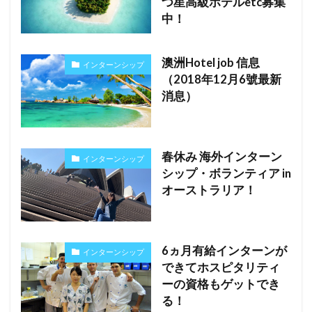
つ星高級ホテルetc募集
中！
澳洲Hotel job 信息
インターンシップ
（2018年12月6號最新
消息）
春休み 海外インターン
インターンシップ
シップ・ボランティア in
オーストラリア！
6ヵ月有給インターンが
インターンシップ
できてホスピタリティ
ーの資格もゲットでき
る！