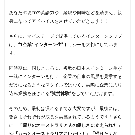
あなたの現在の英語力や、経験や興味などを踏まえ、親
身になってアドバイスをさせていただきます！！
さらに、マイステージで提供しているインターンシップ
は、
“1
企業
1
インターン生
”
ポリシーを大切にしていま
す。
同時期に、同じところに、複数の日本人インターン生が
一緒にインターンを行い、企業の仕事の風景を見学する
だけになるようなスタイルではなく、実際に企業に入り
込み業務を任される
“
就労体験
”
をしていただけます。
そのため、最初は慣れるまでが大変ですが、最後には、
皆さまそれぞれが成長を実感されているようです！さら
に、
「周りのオーストラリア人の優しさに支えられた」
や
「もっとオーストラリアにいたい！」「帰りたくな