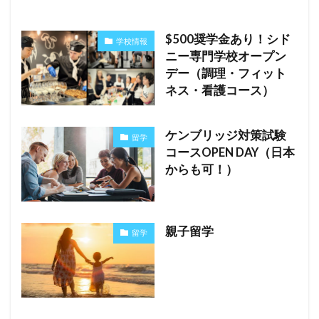
$500奨学金あり！シド
学校情報
ニー専門学校オープン
デー（調理・フィット
ネス・看護コース）
ケンブリッジ対策試験
留学
コースOPEN DAY（日本
からも可！）
親子留学
留学