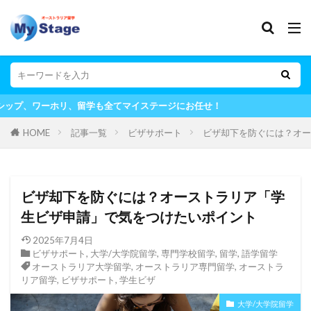
全てマイステージにお任せ！
HOME
記事一覧
ビザサポート
ビザ却下を防ぐには？オー
ビザ却下を防ぐには？オーストラリア「学
生ビザ申請」で気をつけたいポイント
2025年7月4日
ビザサポート
,
大学/大学院留学
,
専門学校留学
,
留学
,
語学留学
オーストラリア大学留学
,
オーストラリア専門留学
,
オーストラ
リア留学
,
ビザサポート
,
学生ビザ
大学/大学院留学