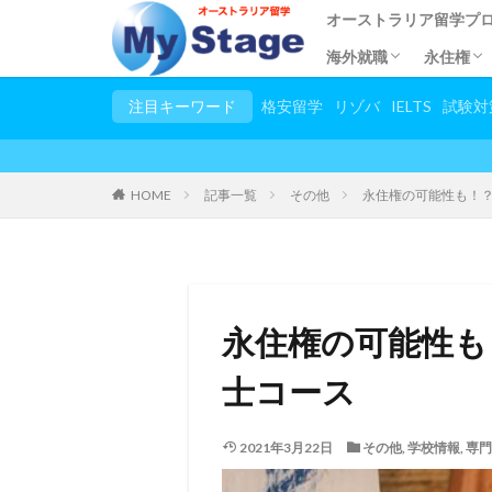
オーストラリア留学プ
海外就職
永住権
都市別語学学校
語学留学
専門学校留学
短期語学留学
大学・大学院留学
小/中/高校留学
幼稚園留学
トビタテ留学JAPAN
親子留学
2カ国留学
他国の留学一覧
春休み夏休み大学生プ
試験対策コース
日本語教師養成講座
児童英語教師養成講座(T
英語教師養成講座(TES
お稽古留学
シニア留学
スタディーツアー
田舎ステイプログラム
シンガポールで海外就
応募条件
プログラムの流れ
住みやす
永住権
申請手
留学し
ビザ申
永住権
注目キーワード
格安留学
リゾバ
IELTS
試験対
HOME
記事一覧
その他
永住権の可能性も！？
永住権の可能性も
士コース
2021年3月22日
その他
,
学校情報
,
専門