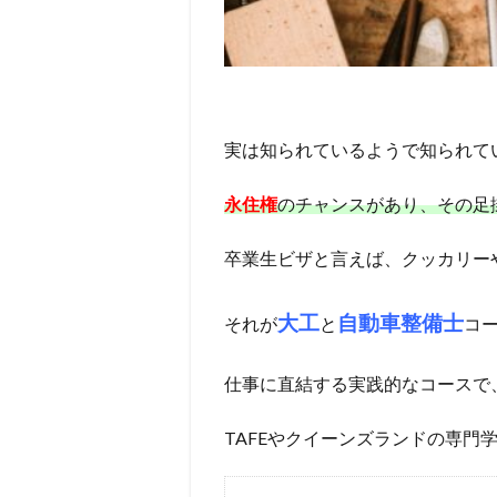
実は知られているようで知られて
永住権
のチャンスがあり、その足
卒業生ビザと言えば、クッカリーや
大工
自動車整備士
それが
と
コ
仕事に直結する実践的なコースで
TAFEやクイーンズランドの専