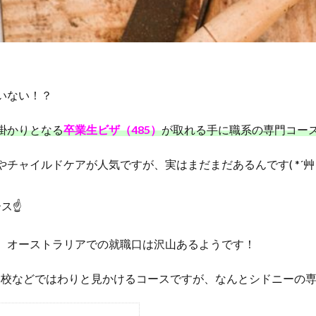
いない！？
掛かりとなる
卒業生ビザ（485）
が取れる手に職系の専門コー
チャイルドケアが人気ですが、実はまだまだあるんです( *´艸
ース☝
、オーストラリアでの就職口は沢山あるようです！
門学校などではわりと見かけるコースですが、なんとシドニーの