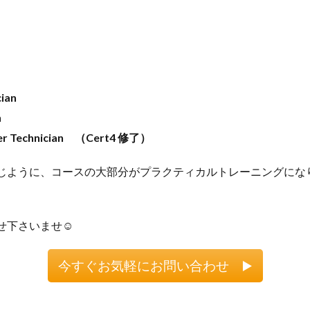
cian
n
ster Technician （Cert4 修了）
じように、コースの大部分がプラクティカルトレーニングにな
せ下さいませ☺
今すぐお気軽にお問い合わせ ▶️