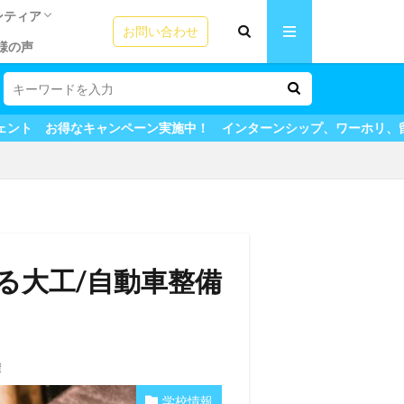
ンティア
お問い合わせ
様の声
リの方法
ームステイ魅力
う！ビザの選び
成功の秘訣！
テム
ICカード
園ボランティア
語教師アシスタント
シップ体験談
シップ体験談
夏休みプログラム体験談
験談
田舎ステイ
用者の声
＆英会話
ンペーン実施中！ インターンシップ、ワーホリ、留学も全てマイステ
る大工/自動車整備
権
学校情報