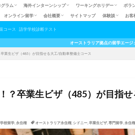
ログラム
海外インターンシップ
ワーキングホリデー
ボラ
オンライン留学
会社概要
サイトマップ
体験談
お客
ログラム
ECSOL)
OL)
オーストラリア有給インターンシップ
オーストラリア有給インターンシップ体験談
有給インターンシップQ&A
カナダ有給インターンシップ
オーストラリア無給インターンシップ
オーストラリア無給インターンシップ体験談
無給インターンシップＱ＆Ａ
ワーキングホリデーとは？
留学費用の元が取れるワーホ
ワーホリお得なパッケージ
英語力向上だけじゃない！ホ
あなたに合うビザを見つけよ
【コラム】ワーホリ＆留学の
【準備編】海外生活必須アイ
【準備編】オーストラリア交通
幼稚
日本
職
い国No.1！で暮らす
取得への道
続きの流れ
て永住権が目指せる道
請を依頼する利点
にまつわるよくある質問
コスト抑えて英語力アップ！オンライン留学
しっかり英語力アップ！セレクティブ英会話
お家でお手軽英語学習♪オンライン英会話
会社概要
アクセス
マイステージ スタッフプロフィール
プライバシーポリシー
留学体験談
有給インターン
無給インターン
大学生春休み/
ボランティア体
ホームステイ・
マイステージ利
その他体験談
オンライン留学
策コース
語学学校診断テスト
方
オーストラリア拠点の留学エージェント お得なキャ
卒業生ビザ（485）が目指せる大工/自動車整備士コース
！？卒業生ビザ（485）が目指せ
学校留学
,
永住権
オーストラリア永住権
,
シドニー
,
卒業生ビザ
,
専門留学
,
永住