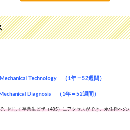
ス
Vehicle Mechanical Technology （1年＝52週間）
ive Mechanical Diagnosis （1年＝52週間）
で、同じく卒業生ビザ（485）にアクセスができ、永住権への