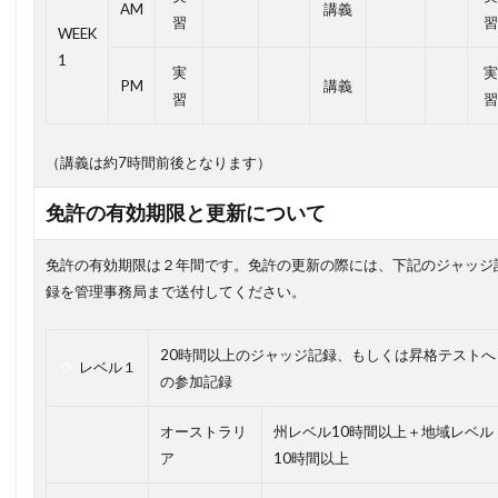
AM
講義
習
習
WEEK
1
実
実
PM
講義
習
習
（講義は約7時間前後となります）
免許の有効期限と更新について
免許の有効期限は２年間です。免許の更新の際には、下記のジャッジ
録を管理事務局まで送付してください。
20時間以上のジャッジ記録、もしくは昇格テストへ
レベル１
の参加記録
オーストラリ
州レベル10時間以上＋地域レベル
ア
10時間以上