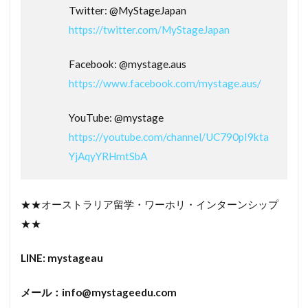
Twitter: @MyStageJapan
https://twitter.com/MyStageJapan
Facebook: @mystage.aus
https://www.facebook.com/mystage.aus/
YouTube: @mystage
https://youtube.com/channel/UC790pI9kta
YjAqyYRHmtSbA
★★オーストラリア留学・ワーホリ・インターンシップ
★★
LINE: mystageau
メール：
info@mystageedu.com