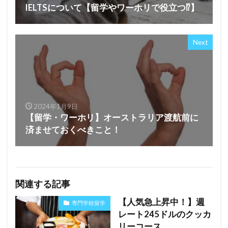
IELTSについて【留学やワーホリで役立つ⁉】
Next
2024年1月9日
【留学・ワーホリ】オーストラリア渡航前に
済ませておくべきこと！
関連する記事
【人気急上昇中！】週
専門学校留学
レート245ドルのクッカ
リーコース