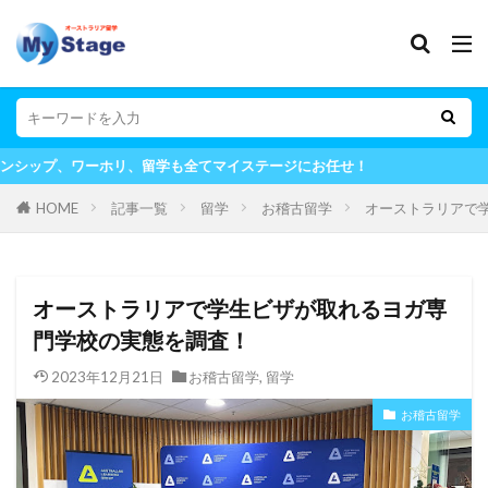
全てマイステージにお任せ！
HOME
記事一覧
留学
お稽古留学
オーストラリアで
オーストラリアで学生ビザが取れるヨガ専
門学校の実態を調査！
2023年12月21日
お稽古留学
,
留学
お稽古留学