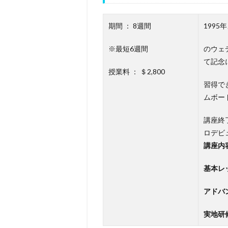
期間 ： 8週間
199
※最短6週間
のウェ
て記念
授業料 ： ＄2,800
習得で
ムボー
講座終
ロデビ
講座内
基本レ
アドバ
実地研