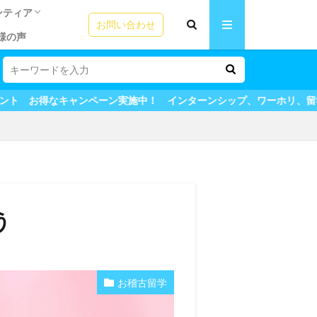
ンティア
お問い合わせ
様の声
リの方法
ームステイ魅力
う！ビザの選び
成功の秘訣！
テム
ICカード
園ボランティア
語教師アシスタント
シップ体験談
シップ体験談
夏休みプログラム体験談
験談
田舎ステイ
用者の声
＆英会話
ーン実施中！ インターンシップ、ワーホリ、留学も全てマイステージ
う
お稽古留学