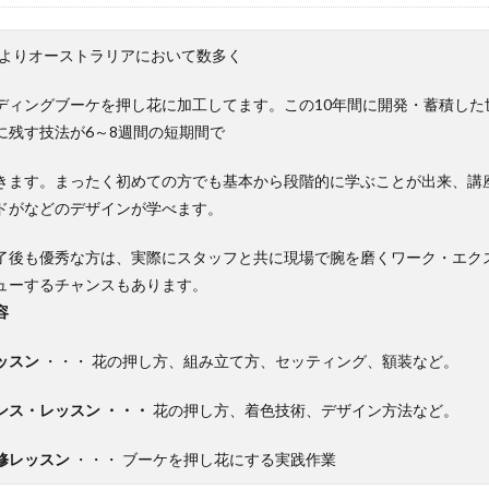
5年よりオーストラリアにおいて数多く
ディングブーケを押し花に加工してます。この10年間に開発・蓄積した
に残す技法が6～8週間の短期間で
きます。まったく初めての方でも基本から段階的に学ぶことが出来、講
ドがなどのデザインが学べます。
了後も優秀な方は、実際にスタッフと共に現場で腕を磨くワーク・エク
ューするチャンスもあります。
容
ッスン
・・・ 花の押し方、組み立て方、セッティング、額装など。
ンス・レッスン ・・・
花の押し方、着色技術、デザイン方法など。
修レッスン
・・・ ブーケを押し花にする実践作業