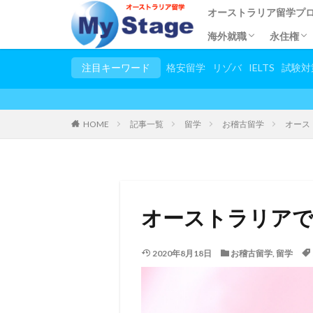
オーストラリア留学プ
海外就職
永住権
都市別語学学校
語学留学
専門学校留学
短期語学留学
大学・大学院留学
小/中/高校留学
幼稚園留学
トビタテ留学JAPAN
親子留学
2カ国留学
他国の留学一覧
春休み夏休み大学生プ
試験対策コース
日本語教師養成講座
児童英語教師養成講座(T
英語教師養成講座(TES
お稽古留学
シニア留学
スタディーツアー
田舎ステイプログラム
シンガポールで海外就
応募条件
プログラムの流れ
住みやす
永住権
申請手
留学し
ビザ申
永住権
注目キーワード
格安留学
リゾバ
IELTS
試験対
HOME
記事一覧
留学
お稽古留学
オース
オーストラリア
2020年8月18日
お稽古留学
,
留学