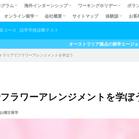
ログラム
海外インターンシップ
ワーキングホリデー
ボラ
オンライン留学
会社概要
サイトマップ
体験談
お客
ログラム
ECSOL)
OL)
オーストラリア有給インターンシップ
オーストラリア有給インターンシップ体験談
有給インターンシップQ&A
カナダ有給インターンシップ
オーストラリア無給インターンシップ
オーストラリア無給インターンシップ体験談
無給インターンシップＱ＆Ａ
ワーキングホリデーとは？
留学費用の元が取れるワーホ
ワーホリお得なパッケージ
英語力向上だけじゃない！ホ
あなたに合うビザを見つけよ
【コラム】ワーホリ＆留学の
【準備編】海外生活必須アイ
【準備編】オーストラリア交通
幼稚
日本
職
い国No.1！で暮らす
取得への道
続きの流れ
て永住権が目指せる道
請を依頼する利点
にまつわるよくある質問
コスト抑えて英語力アップ！オンライン留学
しっかり英語力アップ！セレクティブ英会話
お家でお手軽英語学習♪オンライン英会話
会社概要
アクセス
マイステージ スタッフプロフィール
プライバシーポリシー
留学体験談
有給インターン
無給インターン
大学生春休み/
ボランティア体
ホームステイ・
マイステージ利
その他体験談
オンライン留学
策コース
語学学校診断テスト
方
オーストラリア拠点の留学エージェント お得なキャンペ
トラリアでフラワーアレンジメントを学ぼう
でフラワーアレンジメントを学ぼ
お稽古留学