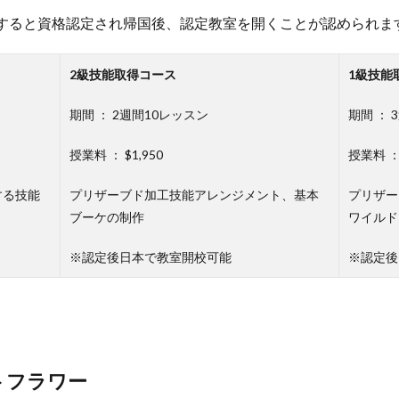
すると資格認定され帰国後、認定教室を開くことが認められま
2級技能取得コース
1級技能
期間 ： 2週間10レッスン
期間 ： 
授業料 ： $1,950
授業料 ： 
する技能
プリザーブド加工技能アレンジメント、基本
プリザー
ブーケの制作
ワイルド
※認定後日本で教室開校可能
※認定後
トフラワー