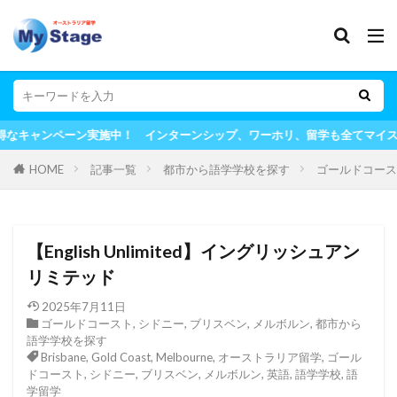
 インターンシップ、ワーホリ、留学も全てマイステージにお任せ！
HOME
記事一覧
都市から語学学校を探す
ゴールドコース
【English Unlimited】イングリッシュアン
リミテッド
2025年7月11日
ゴールドコースト
,
シドニー
,
ブリスベン
,
メルボルン
,
都市から
語学学校を探す
Brisbane
,
Gold Coast
,
Melbourne
,
オーストラリア留学
,
ゴール
ドコースト
,
シドニー
,
ブリスベン
,
メルボルン
,
英語
,
語学学校
,
語
学留学