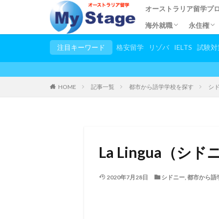
オーストラリア留学プ
海外就職
永住権
都市別語学学校
語学留学
専門学校留学
短期語学留学
大学・大学院留学
小/中/高校留学
幼稚園留学
トビタテ留学JAPAN
親子留学
2カ国留学
他国の留学一覧
春休み夏休み大学生プ
試験対策コース
日本語教師養成講座
児童英語教師養成講座(T
英語教師養成講座(TES
お稽古留学
シニア留学
スタディーツアー
田舎ステイプログラム
シンガポールで海外就
応募条件
プログラムの流れ
住みやす
永住権
申請手
留学し
ビザ申
永住権
注目キーワード
格安留学
リゾバ
IELTS
試験対
HOME
記事一覧
都市から語学学校を探す
シ
La Lingua（シ
2020年7月28日
シドニー
,
都市から語