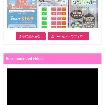
さらに読み込む...
Instagram でフォロー
Recommended videos
動
画
プ
レ
ー
ヤ
ー