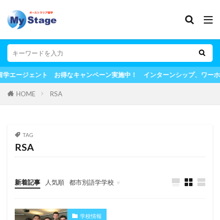
なキャンペーン実施中！ インターンシップ、ワーホリ、留学も全てマイス
HOME
RSA
TAG
RSA
新着記事
人気順
都市別語学学校
シドニー
メルボルン
ブリスベン
ゴールドコースト
パース
その他の都市
学校情報