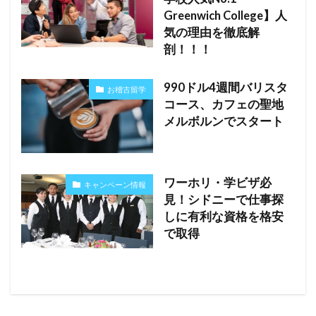
Greenwich College】人
気の理由を徹底解
剖！！！
990ドル4週間バリスタ
お稽古留学
コース、カフェの聖地
メルボルンでスタート
ワーホリ・学ビザ必
キャンペーン情報
見！シドニーで仕事探
しに有利な資格を格安
で取得