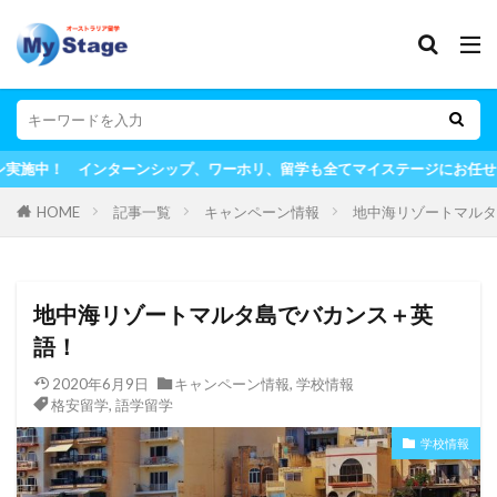
ターンシップ、ワーホリ、留学も全てマイステージにお任せ！
HOME
記事一覧
キャンペーン情報
地中海リゾートマルタ
地中海リゾートマルタ島でバカンス＋英
語！
2020年6月9日
キャンペーン情報
,
学校情報
格安留学
,
語学留学
学校情報