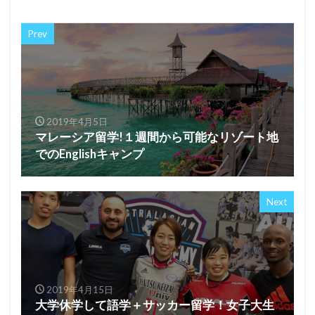
Prev
2019年4月5日
マレーシア留学!１週間から可能なリゾート地
でのEnglishキャンプ
Next
2019年4月15日
大学休学して語学＋サッカー留学！女子大生