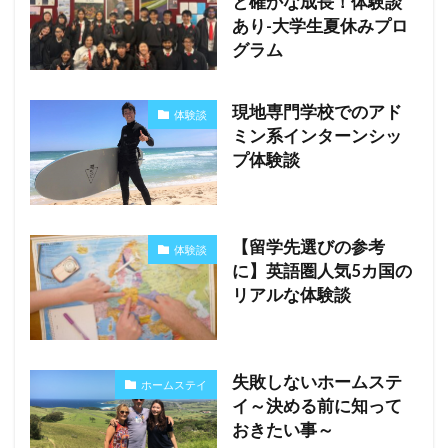
と確かな成長！体験談
あり-大学生夏休みプロ
グラム
現地専門学校でのアド
体験談
ミン系インターンシッ
プ体験談
【留学先選びの参考
体験談
に】英語圏人気5カ国の
リアルな体験談
失敗しないホームステ
ホームステイ
イ～決める前に知って
おきたい事～