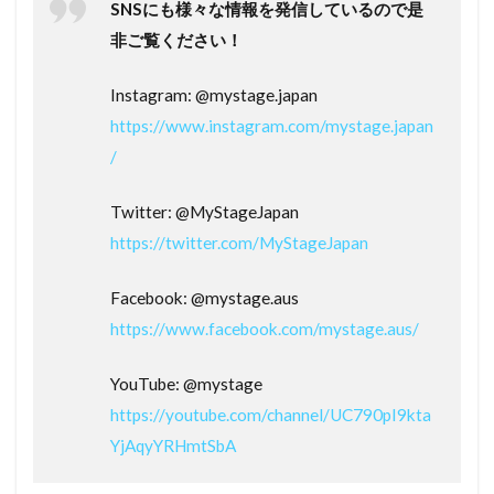
SNSにも様々な情報を発信しているので是
非ご覧ください！
Instagram: @mystage.japan
https://www.instagram.com/mystage.japan
/
Twitter: @MyStageJapan
https://twitter.com/MyStageJapan
Facebook: @mystage.aus
https://www.facebook.com/mystage.aus/
YouTube: @mystage
https://youtube.com/channel/UC790pI9kta
YjAqyYRHmtSbA