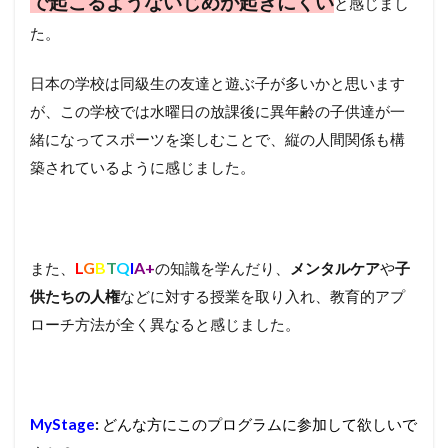
で起こるようないじめが起きにくい
と感じまし
た。
日本の学校は同級生の友達と遊ぶ子が多いかと思います
が、この学校では水曜日の放課後に異年齢の子供達が一
緒になってスポーツを楽しむことで、縦の人間関係も構
築されているように感じました。
L
G
B
T
Q
I
A+
また、
の知識を学んだり、
メンタルケア
や
子
供たちの人権
などに対する授業を取り入れ、教育的アプ
ローチ方法が全く異なると感じました。
MyStage
:
どんな方にこのプログラムに参加して欲しいで