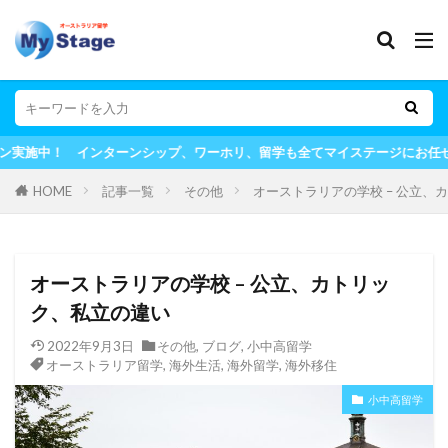
インターンシップ、ワーホリ、留学も全てマイステージにお任せ！
HOME
記事一覧
その他
オーストラリアの学校 – 公立、
オーストラリアの学校 – 公立、カトリッ
ク、私立の違い
2022年9月3日
その他
,
ブログ
,
小中高留学
オーストラリア留学
,
海外生活
,
海外留学
,
海外移住
小中高留学