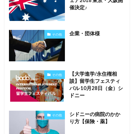
ェア2018 東京・大阪開
催決定♪
企業・団体様
その他
【大学進学/永住権相
その他
談】留学生フェスティ
バル 10月28日（金）シ
ドニー
シドニーの病院のかか
その他
り方【保険・薬】