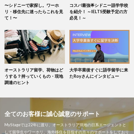
〜シドニーで家探し。ワーホ
コスパ最強🌟シドニー語学学校
リ・移住先に迷ったらこれを見
を紹介！ ～IELTS受験予定の方
て！〜
必見！～
オーストラリア留学、荷物はど
大学卒業後すぐに語学留学に来
うする？持っていくもの・現地
たRoyさんにインタビュー
調達のヒント
全てのお客様に誠心誠意のサポート
MyStageでは22年に渡り、オーストラリア現地の日系エージェントと
して留学生やワーホリ、海外移住を目指すの方々のサポートをしており