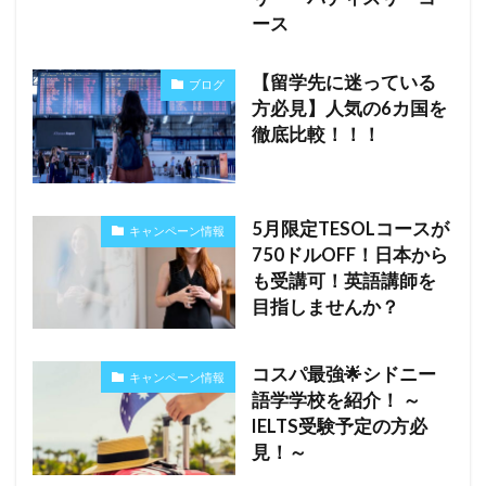
ース
【留学先に迷っている
ブログ
方必見】人気の6カ国を
徹底比較！！！
5月限定TESOLコースが
キャンペーン情報
750ドルOFF！日本から
も受講可！英語講師を
目指しませんか？
コスパ最強🌟シドニー
キャンペーン情報
語学学校を紹介！ ～
IELTS受験予定の方必
見！～