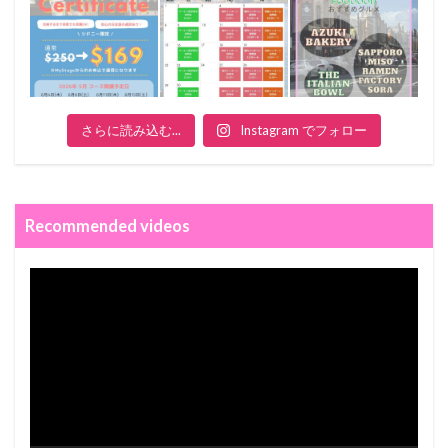
さらに読み込む...
Instagram でフォロー
Recommended videos
動
画
プ
レ
ー
ヤ
ー