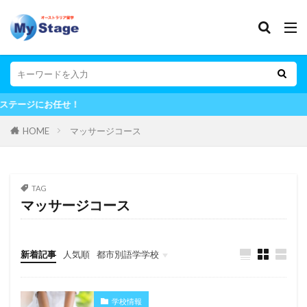
オー
HOME
マッサージコース
TAG
マッサージコース
新着記事
人気順
都市別語学学校
シドニー
メルボルン
ブリスベン
ゴールドコースト
パース
その他の都市
学校情報