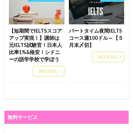
【短期間でIELTSスコア
パートタイム夜間IELTS
アップ実現！】講師は
コース週100ドル～【５
元IELTS試験官！日本人
月末〆切】
比率1%&格安！シドニ
続きを読む
ーの語学学校で学ぼう
続きを読む
無料サービス