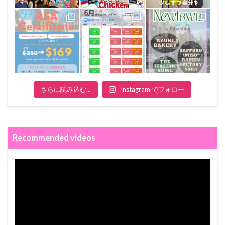
さらに読み込む...
Instagram でフォロー
Recommended videos
動
画
プ
レ
ー
ヤ
ー