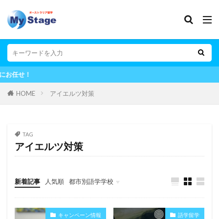
オーストラリ
HOME
アイエルツ対策
TAG
アイエルツ対策
新着記事
人気順
都市別語学学校
シドニー
メルボルン
ブリスベン
ゴールドコースト
パース
その他の都市
キャンペーン情報
語学留学