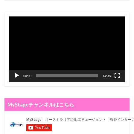
動
画
プ
レ
ー
ヤ
ー
00:00
14:38
MyStageチャンネルはこちら