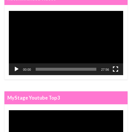
動
画
プ
レ
ー
ヤ
ー
00:00
27:56
MyStage Youtube Top3
動
画
プ
レ
ー
ヤ