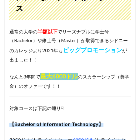
ス
半額以下
通常の大学の
でリーズナブルに学士号
（Bachelor）や修士号（Master）が取得できるシドニー
ビッグプロモーション
のカレッジより2021年も
が
出ました！！
最大6000ドル
なんと3年間で
のスカラーシップ（奨学
金）のオファーです！！
対象コースは下記の通り☟
【Bachelor of Information Technology】
7250ドル/トライメスタ―⇒
6250ドル
/トライメスタ