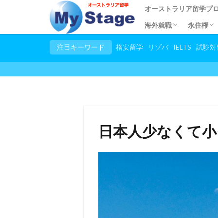
オーストラリア留学プ
海外就職
永住権
都市別語学学校
語学留学
専門学校留学
短期語学留学
大学・大学院留学
小/中/高校留学
幼稚園留学
トビタテ留学JAPAN
親子留学
2カ国留学
他国の留学一覧
春休み夏休み大学生プ
試験対策コース
日本語教師養成講座
児童英語教師養成講座(T
英語教師養成講座(TES
お稽古留学
シニア留学
スタディーツアー
田舎ステイプログラム
シンガポールで海外就
応募条件
プログラムの流れ
住みやす
永住権
申請手
留学し
ビザ申
永住権
注目キーワード
格安留学
リゾバ
IELTS
試験対
日本人少なくて小