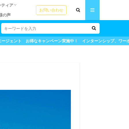
ンティア
お問い合わせ
様の声
リの方法
ームステイ魅力
う！ビザの選び
成功の秘訣！
テム
ICカード
園ボランティア
語教師アシスタント
シップ体験談
シップ体験談
夏休みプログラム体験談
験談
田舎ステイ
用者の声
＆英会話
ャンペーン実施中！ インターンシップ、ワーホリ、留学も全てマイス