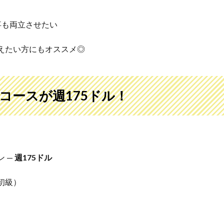
事も両立させたい
えたい方にもオススメ◎
コースが週175ドル！
 —
週175ドル
（初級）