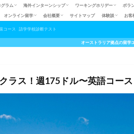
ログラム
海外インターンシップ
ワーキングホリデー
ボラ
オンライン留学
会社概要
サイトマップ
体験談
お客
ログラム
ECSOL)
OL)
オーストラリア有給インターンシップ
オーストラリア有給インターンシップ体験談
有給インターンシップQ&A
カナダ有給インターンシップ
オーストラリア無給インターンシップ
オーストラリア無給インターンシップ体験談
無給インターンシップＱ＆Ａ
ワーキングホリデーとは？
留学費用の元が取れるワーホ
ワーホリお得なパッケージ
英語力向上だけじゃない！ホ
あなたに合うビザを見つけよ
【コラム】ワーホリ＆留学の
【準備編】海外生活必須アイ
【準備編】オーストラリア交通
幼稚
日本
職
い国No.1！で暮らす
取得への道
続きの流れ
て永住権が目指せる道
請を依頼する利点
にまつわるよくある質問
コスト抑えて英語力アップ！オンライン留学
しっかり英語力アップ！セレクティブ英会話
お家でお手軽英語学習♪オンライン英会話
会社概要
アクセス
マイステージ スタッフプロフィール
プライバシーポリシー
留学体験談
有給インターン
無給インターン
大学生春休み/
ボランティア体
ホームステイ・
マイステージ利
その他体験談
オンライン留学
策コース
語学学校診断テスト
方
オーストラリア拠点の留学エージェント お得なキ
クラス！週175ドル〜英語コース