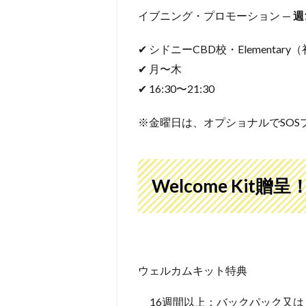
イブニング・プロモーション —
週
✔ シドニーCBD校・Elementary（初級
✔ 月〜木
✔ 16:30〜21:30
※金曜日は、オプショナルでSOS
Welcome Kit贈呈
ウェルカムキット特典
16週間以上：バックパック又