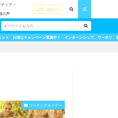
ンティア
お問い合わせ
様の声
リの方法
ームステイ魅力
う！ビザの選び
成功の秘訣！
テム
ICカード
園ボランティア
語教師アシスタント
シップ体験談
シップ体験談
夏休みプログラム体験談
験談
田舎ステイ
用者の声
＆英会話
ン実施中！ インターンシップ、ワーホリ、留学も全てマイステージに
ワーキングホリデー