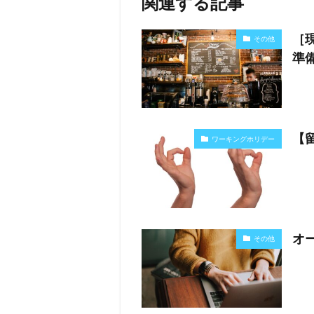
関連する記事
［
その他
準
【
ワーキングホリデー
オ
その他