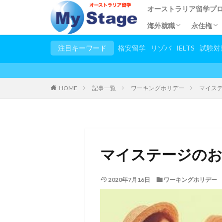
オーストラリア留学プ
海外就職
永住権
都市別語学学校
語学留学
専門学校留学
短期語学留学
大学・大学院留学
小/中/高校留学
幼稚園留学
トビタテ留学JAPAN
親子留学
2カ国留学
他国の留学一覧
春休み夏休み大学生プ
試験対策コース
日本語教師養成講座
児童英語教師養成講座(T
英語教師養成講座(TES
お稽古留学
シニア留学
スタディーツアー
田舎ステイプログラム
シンガポールで海外就
応募条件
プログラムの流れ
住みやす
永住権
申請手
留学し
ビザ申
永住権
注目キーワード
格安留学
リゾバ
IELTS
試験対
HOME
記事一覧
ワーキングホリデー
マイス
マイステージのお
2020年7月16日
ワーキングホリデー