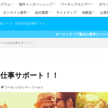
ログラム
海外インターンシップ
ワーキングホリデー
ボラ
オンライン留学
会社概要
サイトマップ
体験談
お客
ログラム
ECSOL)
OL)
オーストラリア有給インターンシップ
オーストラリア有給インターンシップ体験談
有給インターンシップQ&A
カナダ有給インターンシップ
オーストラリア無給インターンシップ
オーストラリア無給インターンシップ体験談
無給インターンシップＱ＆Ａ
ワーキングホリデーとは？
留学費用の元が取れるワーホ
ワーホリお得なパッケージ
英語力向上だけじゃない！ホ
あなたに合うビザを見つけよ
【コラム】ワーホリ＆留学の
【準備編】海外生活必須アイ
【準備編】オーストラリア交通
幼稚
日本
職
い国No.1！で暮らす
取得への道
続きの流れ
て永住権が目指せる道
請を依頼する利点
にまつわるよくある質問
コスト抑えて英語力アップ！オンライン留学
しっかり英語力アップ！セレクティブ英会話
お家でお手軽英語学習♪オンライン英会話
会社概要
アクセス
マイステージ スタッフプロフィール
プライバシーポリシー
留学体験談
有給インターン
無給インターン
大学生春休み/
ボランティア体
ホームステイ・
マイステージ利
その他体験談
オンライン留学
策コース
語学学校診断テスト
方
オーストラリア拠点の留学エージェント お得なキャンペー
テージのお仕事サポート！！
仕事サポート！！
ワーキングホリデー
,
ワーホリ