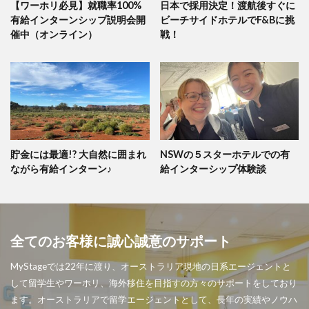
【ワーホリ必見】就職率100%
日本で採用決定！渡航後すぐに
有給インターンシップ説明会開
ビーチサイドホテルでF&Bに挑
催中（オンライン）
戦！
貯金には最適!? 大自然に囲まれ
NSWの５スターホテルでの有
ながら有給インターン♪
給インターシップ体験談
全てのお客様に誠心誠意のサポート
MyStageでは22年に渡り、オーストラリア現地の日系エージェントと
して留学生やワーホリ、海外移住を目指すの方々のサポートをしており
ます。オーストラリアで留学エージェントとして、長年の実績やノウハ