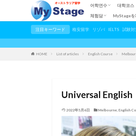
어학연수
대학코스
체험담
MyStag
도시에서 어학교 찾기
영어연수
단기 영어연수
TECSOL(어린이영어
TESOL(영어교사과정)
인턴쉽 후기
無給インターンシップ
大学生春休み/夏休み
ボランティア体験談
ホームステイ・田舎ス
マイステージ利用者の
그 외 체험담
オンライン留学＆英会
注目キーワード
格安留学
リゾバ
IELTS
試験対
HOME
List of articles
English Course
Melbour
Universal English
2022年5月6日
Melbourne
,
English C