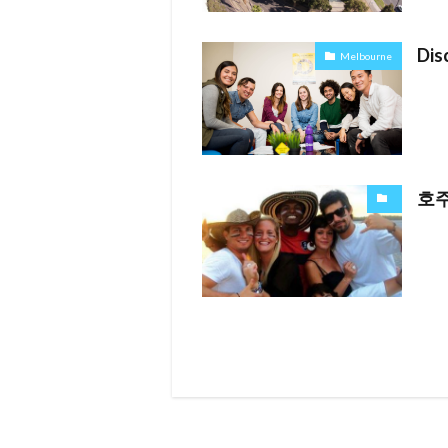
Dis
Melbourne
호주