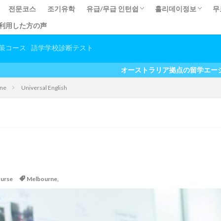
전문코스
조기유학
유급/무급 인턴쉽
홀리데이정보
무
eを利用した方の声
교사과정)
유급 인턴쉽
인턴쉽 체험담
일본 인턴쉽
무급 인턴쉽
숙소정보
体験談
プログラム体験談
テイ
声
話
策コース
語学学校診断テスト
オーストラリア拠点の留学エージェント お得なキャン
ne
Universal English
ourse
Melbourne
,