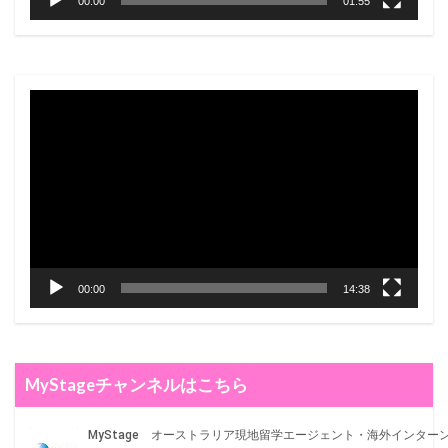
00:00
01:55
비
디
오
재
생
기
00:00
14:38
MyStageチャンネルはこちら