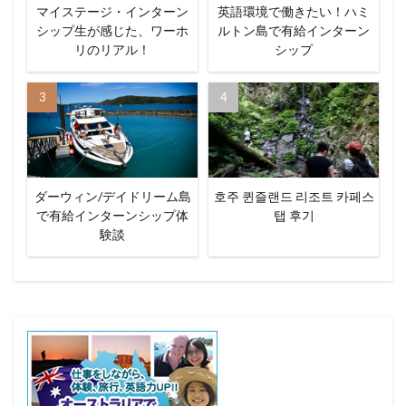
マイステージ・インターン
英語環境で働きたい！ハミ
シップ生が感じた、ワーホ
ルトン島で有給インターン
リのリアル！
シップ
ダーウィン/デイドリーム島
호주 퀸즐랜드 리조트 카페스
で有給インターンシップ体
탭 후기
験談