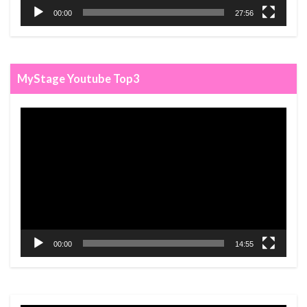
00:00
27:56
MyStage Youtube Top3
Video
Player
00:00
14:55