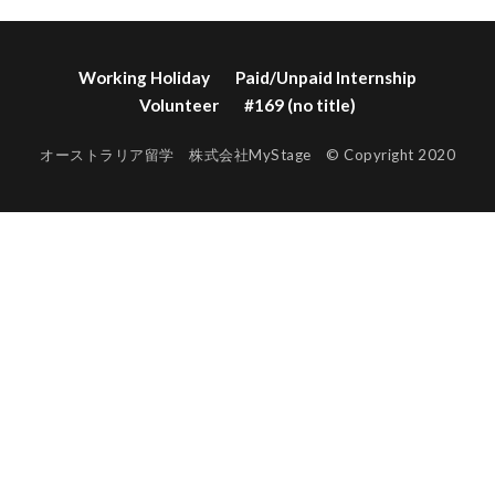
Working Holiday
Paid/Unpaid Internship
Volunteer
#169 (no title)
オーストラリア留学 株式会社MyStage © Copyright 2020