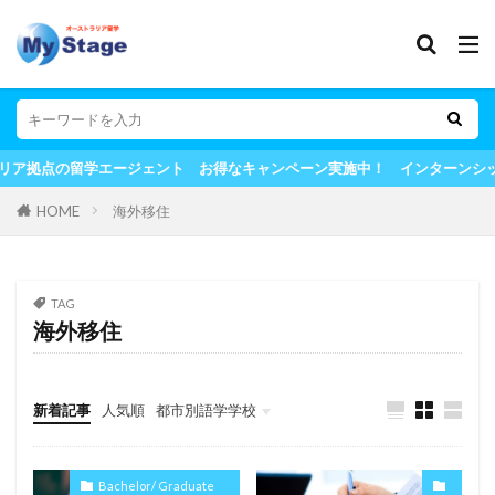
ジェント お得なキャンペーン実施中！ インターンシップ、ワーホリ、留
HOME
海外移住
TAG
海外移住
新着記事
人気順
都市別語学学校
Melbourne
Uncategorised
Bachelor/ Graduate