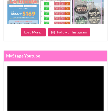
Load More...
Follow on Instagram
MyStage Youtube
Video
Player