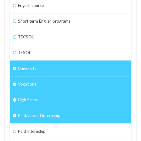
English course
Short term English programs
TECSOL
TESOL
University
Vocational
High School
Paid/Unpaid Internship
Paid Internship