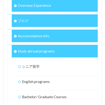
Overseas Experience
ブログ
Acccomodation info
Study abroad programs
シニア留学
English programs
Bachelor/ Graduate Courses