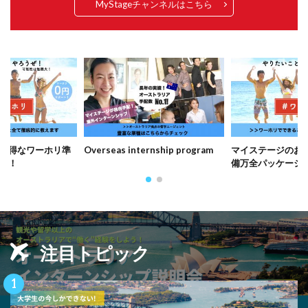
MyStageチャンネルはこちら
rnship program
マイステージのお得なワーホリ準
Overseas interns
備万全パッケージ！
注目トピック