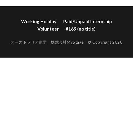
Working Holiday
Paid/Unpaid Internship
Volunteer
#169 (no title)
オーストラリア留学 株式会社MyStage © Copyright 2020