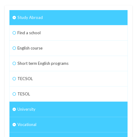
Study Abroad
Find a school
English course
Short term English programs
TECSOL
TESOL
University
Vocational