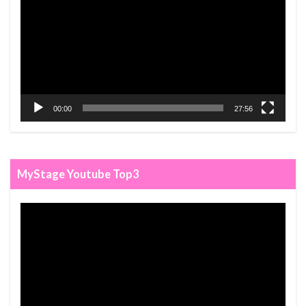
00:00
27:56
MyStage Youtube Top3
Video
Player