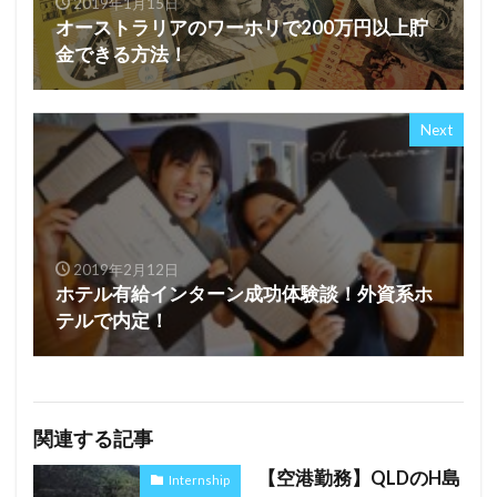
2019年1月15日
オーストラリアのワーホリで200万円以上貯
金できる方法！
Next
2019年2月12日
ホテル有給インターン成功体験談！外資系ホ
テルで内定！
関連する記事
【空港勤務】QLDのH島
Internship