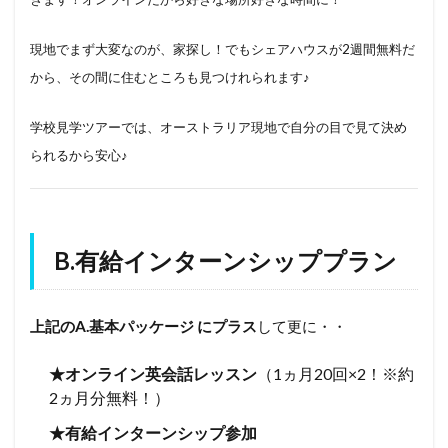
現地でまず大変なのが、家探し！でもシェアハウスが2週間無料だ
から、その間に住むところも見つけれられます♪
学校見学ツアーでは、オーストラリア現地で自分の目で見て決め
られるから安心♪
B.有給インターンシッププラン
上記のA.基本パッケージ にプラス
して更に・・
★オンライン英会話レッスン
（
1
ヵ月
20
回×2！※約
2ヵ月分無料！）
★有給インターンシップ参加