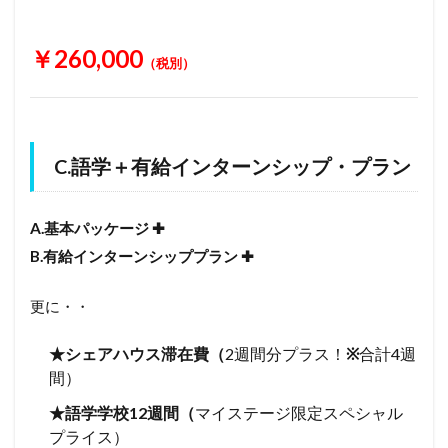
￥260,000
（税別）
C.語学＋有給インターンシップ・プラン
A.基本パッケージ ✚
B.有給インターンシッププラン ✚
更に・・
★シェアハウス滞在費（
2
週間分プラス！
※
合計
4
週
間）
★語学学校
12
週間（
マイステージ限定スペシャル
プライス）