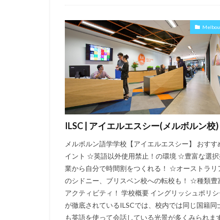
Melbourne
Uncategorised
Melbou
ILSC | アイエルエスシー(メルボルン校)
メルボルン語学学校【アイエルエスシー】 おすす
イント ☆英語以外使用禁止！の環境 ☆豊富な選択
業から自分で時間割をつくれる！ ☆オーストラリ
のシドニー、ブリスベン校への転校も！ ☆種類豊
アクティビティ！ 学校概要 イングリッシュポリシ
が徹底されているILSCでは、校内では同じ国籍同
も英語を使って会話している光景が多くみられま