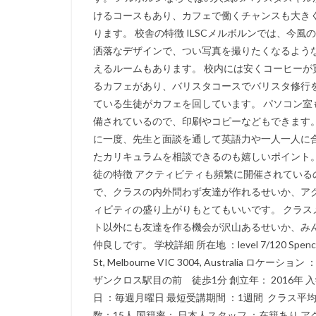
けるコースもあり、カフェで働くチャンスも大き
ります。 校舎の特徴 ILSCメルボルンでは、今風
洒落なデザインで、つい写真を撮りたくなるよう
えるルームもあります。 校内には安くコーヒーが
るカフェがあり、バリスタコースでバリスタ修行
ている生徒がカフェを回しています。 パソコン室
備されているので、印刷やコピーなどもできます。
に一度、先生と面談を通して英語力や一人一人に
たカリキュラムを相談できるのも嬉しいポイント。
徒の特徴 アクティビティも頻繁に開催されている
で、クラスの内外問わず友達が作れるせいか、ア
ィビティの盛り上がりもとてもいいです。 クラス
ト以外にも友達を作る機会が沢山あるせいか、み
仲良しです。 学校詳細 所在地 ：level 7/120 Spenc
St, Melbourne VIC 3004, Australia ロケーション 
ザンクロス駅目の前 徒歩1分 創立年： 2016年 
日 ：毎週月曜日 最短受講期間 ：1週間 クラス平
数：15人 国籍率： 日本人スタッフ ：在籍あり ア