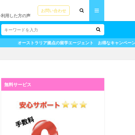
お問い合わせ
eを利用した方の声
体験談
プログラム体験談
テイ
声
ies
話
ラリア拠点の留学エージェント お得なキャンペーン実施中！ インタ
無料サービス