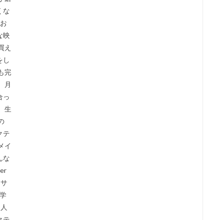
くな
のお
な映
買え
をし
も完
 月
合っ
 生
の
クテ
メイ
んな
er
：サ
入学
均人
クテ