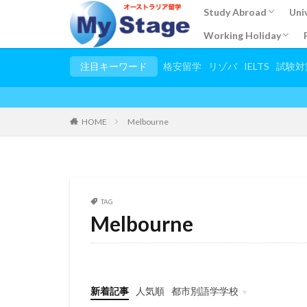
Study Abroad
Uni
Working Holiday
Find a school
English course
Short term English pr
TECSOL
TESOL
Acccomodation info
注目キーワード
格安留学
リゾバ
IELTS
試験対
HOME
Melbourne
TAG
Melbourne
新着記事
人気順
都市別語学学校