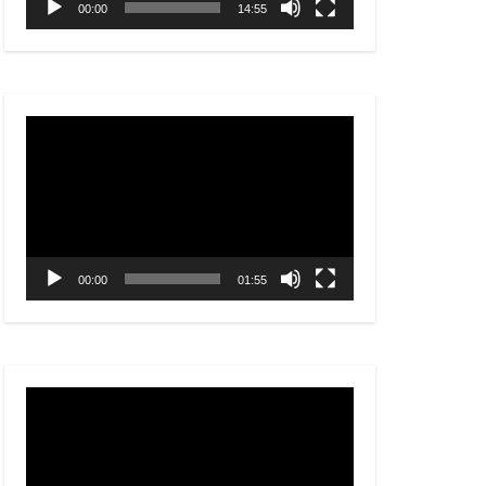
00:00
14:55
Video
Player
00:00
01:55
Video
Player