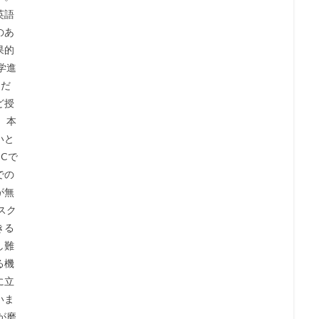
英語
のあ
果的
学進
スだ
ど授
 本
いと
Cで
での
が無
スク
きる
し難
る機
に立
いま
が磨