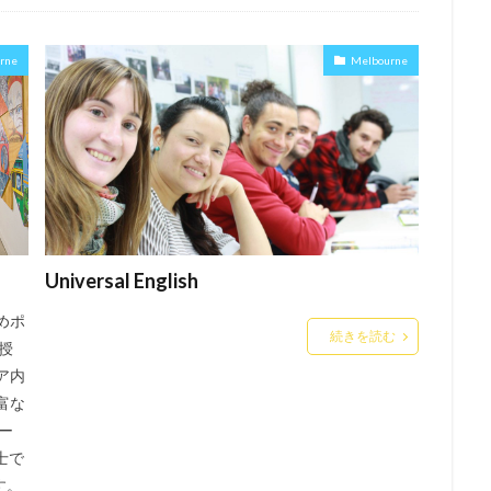
rne
Melbourne
Universal English
めポ
続きを読む
授
ア内
富な
ー
士で
す。