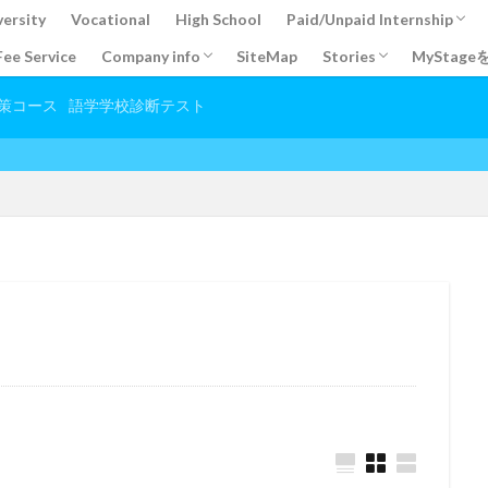
versity
Vocational
High School
Paid/Unpaid Internship
Fee Service
Company info
SiteMap
Stories
MyStag
ograms
Paid Internship
internship experience
Korea Internship
Japan Internship
Unpaid Internship
Company info
Student’s Stories
internship experience
無給インターンシップ
大学生春休み/夏休み
ボランティア体験談
ホームステイ・田舎ス
マイステージ利用者の
Other Experience Stor
オンライン留学＆英会
策コース
語学学校診断テスト
オースト