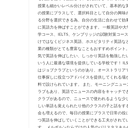
授業も細かいレベル分けがされていて、基本的な
の授業にプラスして、選択科目として自分の興味
る分野を選択できる為、自分の生活に合わせて効
に英語力を伸ばすことができます。 一般英語や大
学コース、IELTS、ケンブリッジの試験対策コー
けではなくビジネス英語、ホスピタリティ英語な
業の種類がとても豊富なこともおすすめポイント。
気で英語を伸ばしたい、しっかり英語を勉強した
いう人に最適な環境を提供している学校です！ ILS
はジョブクラブというのがあり、オーストラリア
仕事探しに役立つアドバイスを提供してくれる場
料で設けられています。 また、モーニングニュー
ラブもあり、英語でニュースの内容をキャッチで
クラブがあるので、ニュースで使われるような少
しい単語も覚えられたり他のクラスの子と話をす
会も増えるので、毎日の授業にプラスで日常の役
つ英語を伸ばしていくことができる工夫がされて
す。 メルボルンならではの人気のバリスタスキル