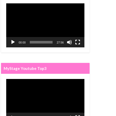
Video
Player
00:00
27:56
MyStage Youtube Top3
Video
Player