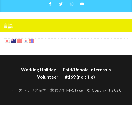
言語
Working Holiday
Paid/Unpaid Internship
Volunteer
#169 (no title)
オーストラリア留学 株式会社MyStage © Copyright 2020