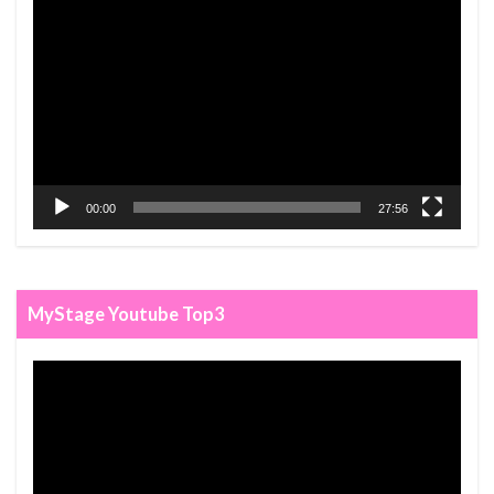
Player
00:00
27:56
MyStage Youtube Top3
Video
Player