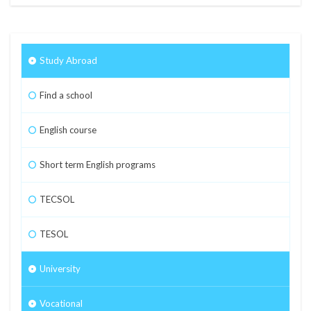
Study Abroad
Find a school
English course
Short term English programs
TECSOL
TESOL
University
Vocational