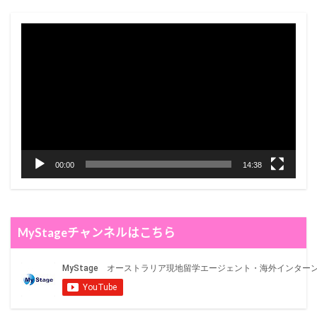
视
频
播
放
器
00:00
14:38
MyStageチャンネルはこちら