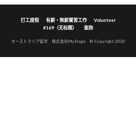
打工度假
有薪・無薪實習工作
Volunteer
#169（无标题）
查詢
オーストラリア留学 株式会社MyStage © Copyright 2020