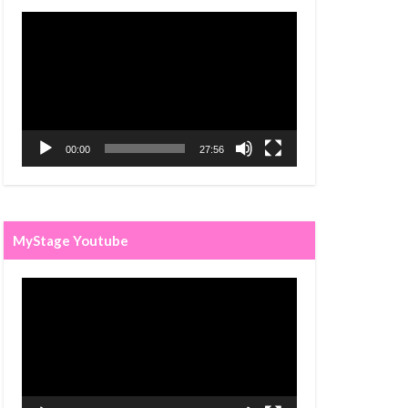
视
频
播
放
器
00:00
27:56
MyStage Youtube
视
频
播
放
器