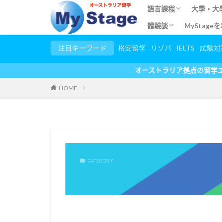
語言課程
大學・大
體驗談
MyStag
語言學校搜索
語言留學
短期語言留學
兒童英文教師課程(TEC
對外英語教學 (TESOL)
實習工作體驗談
無給インターンシップ
大学生春休み/夏休み
ボランティア体験談
ホームステイ・田舎ス
マイステージ利用者の
其他體驗談
オンライン留学＆英会
注目キーワード
格安留学
リゾバ
IELTS
試験対
オーストラリア拠点の留学エージェント お得なキャ
HOME
CATEGORY