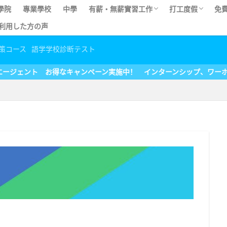
學院
專業學校
中學
有薪・無薪實習工作
打工度假
免
eを利用した方の声
SOL)
有薪實習工作
實習工作體驗談
日本實習工作
無薪實習工作
住宿信息
体験談
プログラム体験談
テイ
声
話
策コース
語学学校診断テスト
ンペーン実施中！ インターンシップ、ワーホリ、留学も全てマイステ