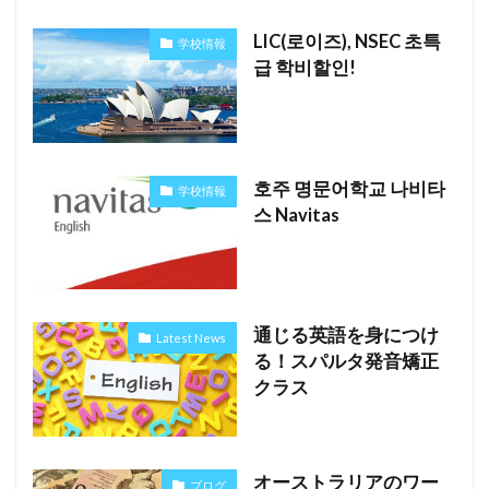
LIC(로이즈), NSEC 초특
学校情報
급 학비할인!
호주 명문어학교 나비타
学校情報
스 Navitas
通じる英語を身につけ
Latest News
る！スパルタ発音矯正
クラス
オーストラリアのワー
ブログ