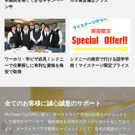
学期間を長くできるキャンペー
ルタ発音矯正クラス
ン中
ワーホリ・学ビザ必見！シドニ
シドニーの格安で行ける語学学
ーで仕事探しに有利な資格を格
校！マイステージ限定プライス
安で取得
全てのお客様に誠心誠意のサポート
MyStageでは22年に渡り、オーストラリア現地の日系エージェントと
して留学生やワーホリ、海外移住を目指すの方々のサポートをしており
ます。オーストラリアで留学エージェントとして、長年の実績やノウハ