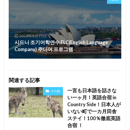
2018年8月15日
시드니 조기어학연수 ELC(English Language
Company) 주니어 프로그램
関連する記事
一言も日本語を話さな
その他
い一ヶ月！英語合宿 in
Country Side！日本人が
いない町で一カ月田舎
ステイ！100％徹底英語
合宿 ！