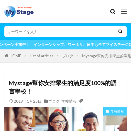
施中！ インターンシップ、ワーホリ、留学も全てマイステージにお任せ！
HOME
List of articles
ブログ
Mystage幫你安排學生的滿
Mystage幫你安排學生的滿足度100%的語
言學校！
2019年1月25日
ブログ
,
学校情報
学校情報