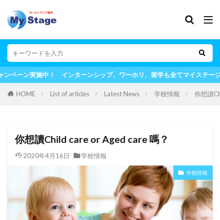
実施中！ インターンシップ、ワーホリ、留学も全てマイステージにお任せ！
HOME
List of articles
Latest News
学校情報
你想讀Chil
你想讀Child care or Aged care 嗎？
2020年4月16日
学校情報
学校情報