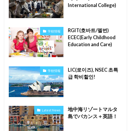
International College)
RGIT(호바트/멜번)
学校情報
ECEC(Early Childhood
Education and Care)
LIC(로이즈), NSEC 초특
学校情報
급 학비할인!
地中海リゾートマルタ
Latest News
島でバカンス＋英語！