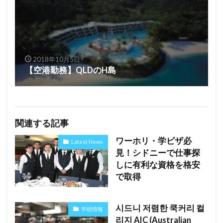
2018年10月5日
【空港勤務】QLDのH島
関連する記事
ワーホリ・学ビザ必
Latest News
見！シドニーで仕事探
しに有利な資格を格安
で取得
시드니 저렴한 쿡커리 컬
学校情報
리지 AIC (Australian