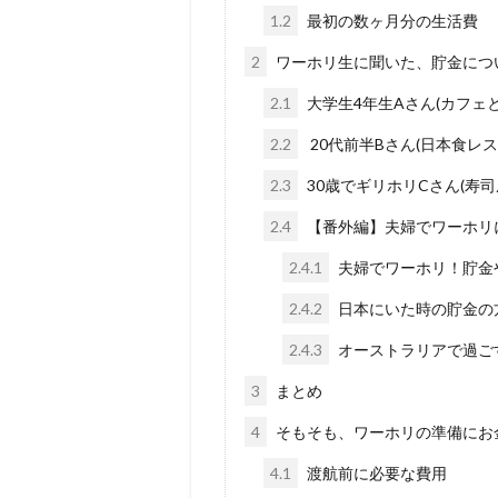
1.2
最初の数ヶ月分の生活費
2
ワーホリ生に聞いた、貯金につ
2.1
大学生4年生Aさん(カフェ
2.2
20代前半Bさん(日本食レ
2.3
30歳でギリホリCさん(寿
2.4
【番外編】夫婦でワーホリ
2.4.1
夫婦でワーホリ！貯金
2.4.2
日本にいた時の貯金の
2.4.3
オーストラリアで過ご
3
まとめ
4
そもそも、ワーホリの準備にお
4.1
渡航前に必要な費用