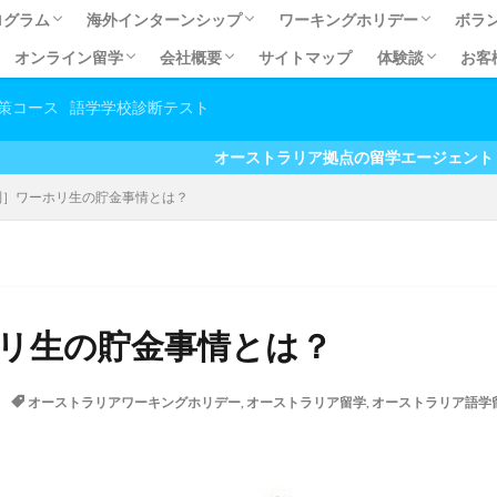
ログラム
海外インターンシップ
ワーキングホリデー
ボラ
オンライン留学
会社概要
サイトマップ
体験談
お客
ログラム
ECSOL)
OL)
オーストラリア有給インターンシップ
オーストラリア有給インターンシップ体験談
有給インターンシップQ&A
カナダ有給インターンシップ
オーストラリア無給インターンシップ
オーストラリア無給インターンシップ体験談
無給インターンシップＱ＆Ａ
ワーキングホリデーとは？
留学費用の元が取れるワーホ
ワーホリお得なパッケージ
英語力向上だけじゃない！ホ
あなたに合うビザを見つけよ
【コラム】ワーホリ＆留学の
【準備編】海外生活必須アイ
【準備編】オーストラリア交通
幼稚
日本
職
い国No.1！で暮らす
取得への道
続きの流れ
て永住権が目指せる道
請を依頼する利点
にまつわるよくある質問
コスト抑えて英語力アップ！オンライン留学
しっかり英語力アップ！セレクティブ英会話
お家でお手軽英語学習♪オンライン英会話
会社概要
アクセス
マイステージ スタッフプロフィール
プライバシーポリシー
留学体験談
有給インターン
無給インターン
大学生春休み/
ボランティア体
ホームステイ・
マイステージ利
その他体験談
オンライン留学
策コース
語学学校診断テスト
方
オーストラリア拠点の留学エージェント お得なキャンペ
別］ワーホリ生の貯金事情とは？
リ生の貯金事情とは？
オーストラリアワーキングホリデー
,
オーストラリア留学
,
オーストラリア語学