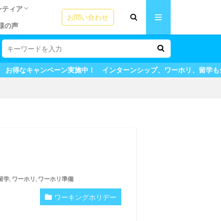
ンティア
お問い合わせ
様の声
リの方法
ームステイ魅力
う！ビザの選び
成功の秘訣！
テム
ICカード
園ボランティア
語教師アシスタント
シップ体験談
シップ体験談
夏休みプログラム体験談
験談
田舎ステイ
用者の声
＆英会話
ーン実施中！ インターンシップ、ワーホリ、留学も全てマイステージ
留学
,
ワーホリ
,
ワーホリ準備
ワーキングホリデー