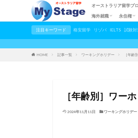
オーストラリア留学プ
海外就職
永住権
都市別語学学校
語学留学
専門学校留学
短期語学留学
大学・大学院留学
小/中/高校留学
幼稚園留学
トビタテ留学JAPAN
親子留学
2カ国留学
他国の留学一覧
春休み夏休み大学生プ
試験対策コース
日本語教師養成講座
児童英語教師養成講座(T
英語教師養成講座(TES
お稽古留学
シニア留学
スタディーツアー
田舎ステイプログラム
シンガポールで海外就
応募条件
プログラムの流れ
住みやす
永住権
申請手
留学し
ビザ申
永住権
注目キーワード
格安留学
リゾバ
IELTS
試験対
HOME
記事一覧
ワーキングホリデー
［年齢
［年齢別］ワーホ
2024年11月11日
ワーキングホリデー