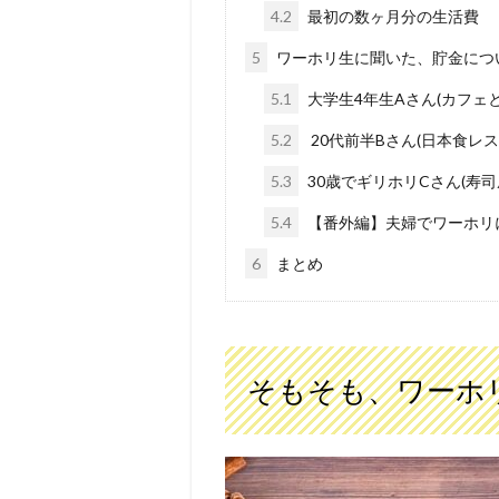
4.2
最初の数ヶ月分の生活費
5
ワーホリ生に聞いた、貯金につ
5.1
大学生4年生Aさん(カフェ
5.2
20代前半Bさん(日本食レ
5.3
30歳でギリホリCさん(寿
5.4
【番外編】夫婦でワーホリ
6
まとめ
そもそも、ワーホ