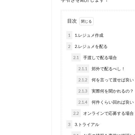
目次
1
1.レジュメ作成
2
2.レジュメを配る
2.1
手渡しで配る場合
2.1.1
郊外で配るべし！
2.1.2
何を言って渡せば良い
2.1.3
実際何を聞かれるの？
2.1.4
何件くらい回れば良い
2.2
オンラインで応募する場合
3
3.トライアル