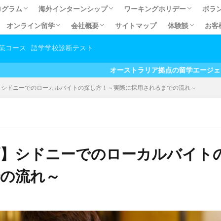
ログラム
海外インターンシップ
ワーキングホリデー
ボラ
オンライン留学
会社概要
サイトマップ
体験談
お客
ログラム
ECSOL)
OL)
オーストラリア有給インターンシップ
オーストラリア有給インターンシップ体験談
有給インターンシップQ&A
カナダ有給インターンシップ
オーストラリア無給インターンシップ
オーストラリア無給インターンシップ体験談
無給インターンシップＱ＆Ａ
ワーキングホリデーとは？
留学費用の元が取れるワーホ
ワーホリお得なパッケージ
英語力向上だけじゃない！ホ
あなたに合うビザを見つけよ
【コラム】ワーホリ＆留学の
【準備編】海外生活必須アイ
【準備編】オーストラリア交通
幼稚
日本
職
い国No.1！で暮らす
取得への道
続きの流れ
て永住権が目指せる道
請を依頼する利点
にまつわるよくある質問
コスト抑えて英語力アップ！オンライン留学
しっかり英語力アップ！セレクティブ英会話
お家でお手軽英語学習♪オンライン英会話
会社概要
アクセス
マイステージ スタッフプロフィール
プライバシーポリシー
留学体験談
有給インターン
無給インターン
大学生春休み/
ボランティア体
ホームステイ・
マイステージ利
その他体験談
オンライン留学
策コース
語学学校診断テスト
方
オーストラリア拠点の留学エージェント お得なキャ
】シドニーでのローカルバイトの探し方！～実際に採用されるまでの流れ～
】シドニーでのローカルバイト
の流れ～