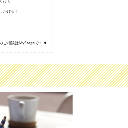
ておく
しかける！
相談はMyStageで！◀