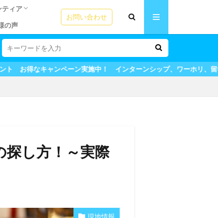
ンティア
お問い合わせ
様の声
リの方法
ームステイ魅力
う！ビザの選び
成功の秘訣！
テム
ICカード
園ボランティア
語教師アシスタント
シップ体験談
シップ体験談
夏休みプログラム体験談
験談
田舎ステイ
用者の声
＆英会話
ンペーン実施中！ インターンシップ、ワーホリ、留学も全てマイステ
の探し方！～実際
現地情報