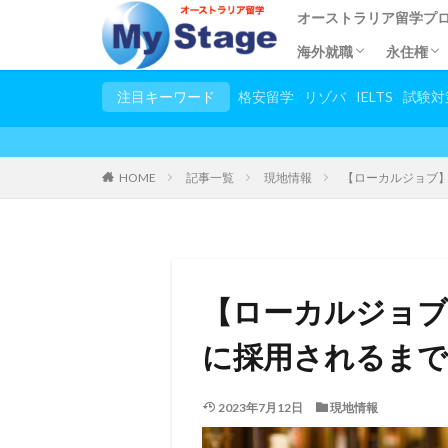
オーストラリア留学プ
海外就職
永住権
都市別語学学校
語学留学
専門学校留学
短期語学留学
大学・大学院留学
小/中/高校留学
幼稚園留学
トビタテ留学JAPAN
親子留学
2カ国留学
他国の留学一覧
春休み夏休み大学生プ
試験対策コース
日本語教師養成講座
児童英語教師養成講座(T
英語教師養成講座(TES
お稽古留学
シニア留学
スタディーツアー
田舎ステイプログラム
シンガポールで海外就
応募条件
プログラムの流れ
住みやす
永住権
申請手
留学し
ビザ申
永住権
注目キーワード
格安留学
リゾバ
IELTS
試験対
HOME
記事一覧
現地情報
【ローカルジョブ
【ローカルジョブ
に採用されるまで
2023年7月12日
現地情報