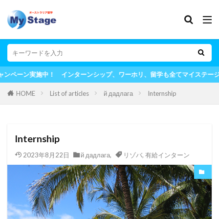
ン実施中！ インターンシップ、ワーホリ、留学も全てマイステージにお任せ
HOME
List of articles
й дадлага
Internship
Internship
2023年8月22日
й дадлага
,
リゾバ
,
有給インターン