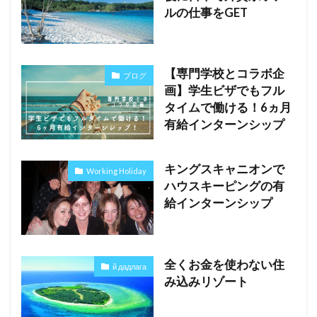
ルの仕事をGET
【専門学校とコラボ企
ブログ
画】学生ビザでもフル
タイムで働ける！6ヵ月
有給インターンシップ
キングスキャニオンで
Working Holiday
ハウスキーピングの有
給インターンシップ
全くお金を使わない住
й дадлага
み込みリゾート