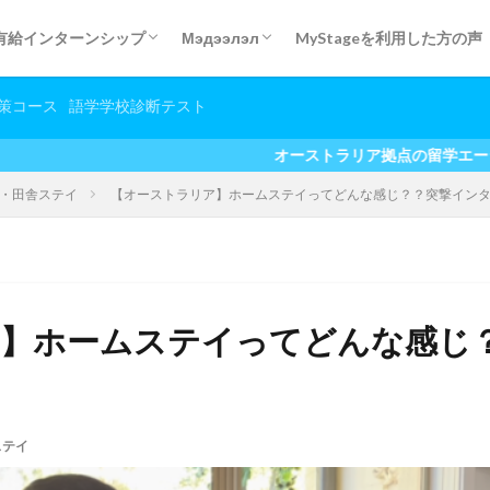
有給インターンシップ
Мэдээлэл
MyStageを利用した方の声
ログラム
講座)
internship experience
有給インターンシップQ&A
カナダ有給インターンシップ
Дадлага хийх туршлага
無給インターンシップ体験談
大学生春休み/夏休みプログラム体験談
ボランティア体験談
ホームステイ・田舎ステイ
マイステージ利用者の声
Бусад мэдээлэл
オンライン留学＆英会話
策コース
語学学校診断テスト
オーストラリア拠点の留学エージェント お得
・田舎ステイ
【オーストラリア】ホームステイってどんな感じ？？突撃イン
】ホームステイってどんな感じ
ステイ