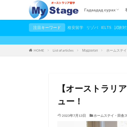
Гадаадад сурах
語学留学
短期語学留学
小/中/高校留学
親子留学
2カ国留学
春休み夏休み大学生プ
日本語教師養成講座
児童英語教師養成講座
TESOL(英語教師養成
シニア留学
スタディーツアー
田舎ステイプログラム
注目キーワード
格安留学
リゾバ
IELTS
試験対
HOME
List of articles
Мэдээлэл
ホームステイ
【オーストラリア
ュー！
2023年7月13日
ホームステイ・田舎