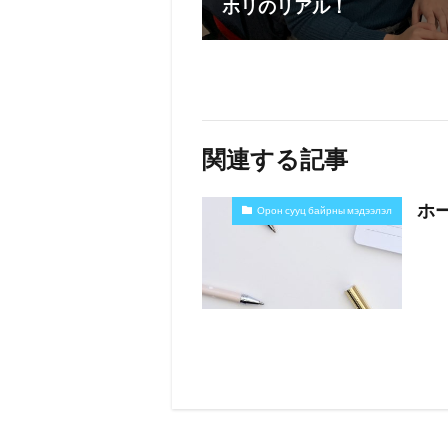
ホリのリアル！
関連する記事
ホ
Орон сууц байрны мэдээлэл